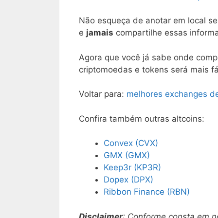
Não esqueça de anotar em local se
e
jamais
compartilhe essas informa
Agora que você já sabe onde compr
criptomoedas e tokens será mais fác
Voltar para:
melhores exchanges d
Confira também outras altcoins:
Convex (CVX)
GMX (GMX)
Keep3r (KP3R)
Dopex (DPX)
Ribbon Finance (RBN)
Disclaimer
: Conforme consta em 