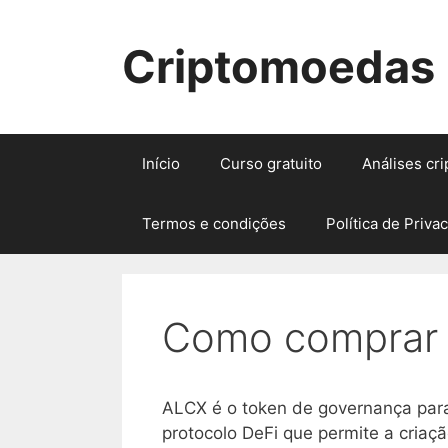
Pular
para
Criptomoedas
o
conteúdo
Início
Curso gratuito
Análises cr
Termos e condições
Política de Priva
Como comprar 
ALCX é o token de governança para
protocolo DeFi que permite a criaçã