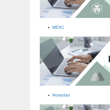
MEXC
Novadax