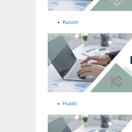
Kucoin
Huobi