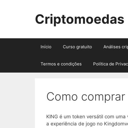
Pular
para
Criptomoedas
o
conteúdo
Início
Curso gratuito
Análises cr
Termos e condições
Política de Priva
Como comprar 
KING é um token versátil com uma 
a experiência de jogo no Kingdomver