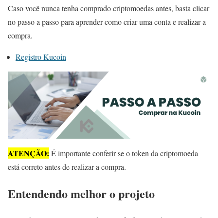
Caso você nunca tenha comprado criptomoedas antes, basta clicar
no passo a passo para aprender como criar uma conta e realizar a
compra.
Registro Kucoin
ATENÇÃO:
É importante conferir se o token da criptomoeda
está correto antes de realizar a compra.
Entendendo melhor o projeto