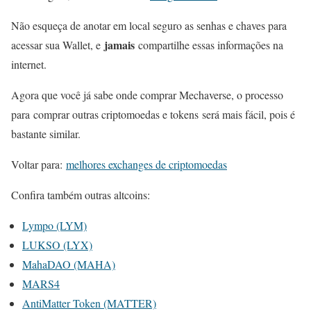
Não esqueça de anotar em local seguro as senhas e chaves para
jamais
acessar sua Wallet, e
compartilhe essas informações na
internet.
Agora que você já sabe onde comprar Mechaverse, o processo
para comprar outras criptomoedas e tokens será mais fácil, pois é
bastante similar.
Voltar para:
melhores exchanges de criptomoedas
Confira também outras altcoins:
Lympo (LYM)
LUKSO (LYX)
MahaDAO (MAHA)
MARS4
AntiMatter Token (MATTER)