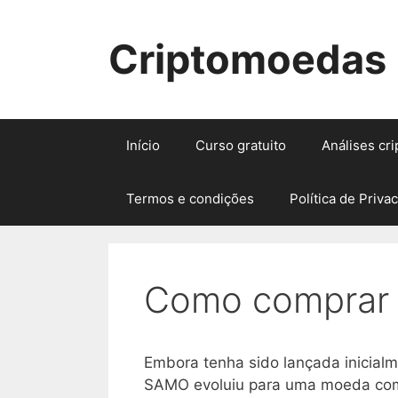
Pular
para
Criptomoedas
o
conteúdo
Início
Curso gratuito
Análises cr
Termos e condições
Política de Priva
Como comprar
Embora tenha sido lançada inici
SAMO evoluiu para uma moeda comu