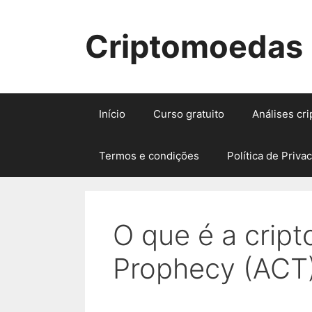
Pular
para
Criptomoedas
o
conteúdo
Início
Curso gratuito
Análises cr
Termos e condições
Política de Priva
O que é a cript
Prophecy (ACT)