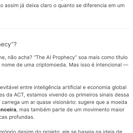
o assim já deixa claro o quanto se diferencia em um
hecy”?
e, não acha? “The AI Prophecy” soa mais como título
 o nome de uma criptomoeda. Mas isso é intencional —
vitável entre inteligência artificial e economia global
es da ACT, estamos vivendo os primeiros sinais dessa
a” carrega um ar quase visionário: sugere que a moeda
anceira
, mas também parte de um movimento maior
cas profundas.
róprio design do projeto: ele se baseia na ideia de