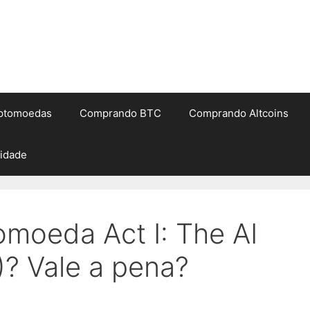
iptomoedas
Comprando BTC
Comprando Altcoins
cidade
omoeda Act I: The AI
? Vale a pena?