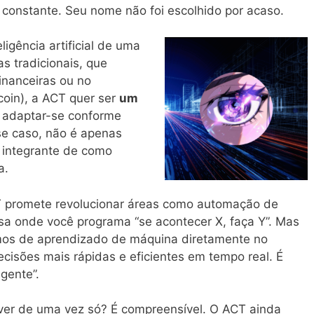
 constante. Seu nome não foi escolhido por acaso.
igência artificial de uma
s tradicionais, que
inanceiras ou no
oin), a ACT quer ser
um
e adaptar-se conforme
esse caso, não é apenas
 integrante de como
a.
T promete revolucionar áreas como automação de
isa onde você programa “se acontecer X, faça Y”. Mas
itmos de aprendizado de máquina diretamente no
ecisões mais rápidas e eficientes em tempo real. É
gente”.
ver de uma vez só? É compreensível. O ACT ainda