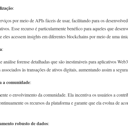
lização
:
rviços por meio de APIs fáceis de usar, facilitando para os desenvolved
tivos. Esse recurso é particularmente benéfico para aqueles que desenv
ue eles acessem insights em diferentes blockchains por meio de uma úni
a
:
e análise forense detalhadas que são inestimáveis para aplicativos Web
cos associados às transações de ativos digitais, aumentando assim a segu
ra a comunidade
:
mente o envolvimento da comunidade. Ela incentiva os usuários a cont
ontinuamente os recursos da plataforma e garante que ela evolua de ac
iamento robusto de dados
: