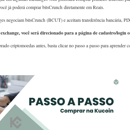
você já poderá comprar bitsCrunch diretamente em Reais.
ges negociam bitsCrunch (BCUT) e aceitam transferência bancária, PIX 
exchange, você será direcionado para a página de cadastro/login of
ado criptomoedas antes, basta clicar no passo a passo para aprender c