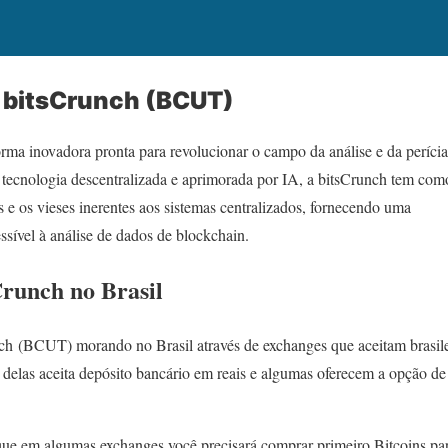
bitsCrunch (BCUT)
rma inovadora pronta para revolucionar o campo da análise e da perícia
tecnologia descentralizada e aprimorada por IA, a bitsCrunch tem com
es e os vieses inerentes aos sistemas centralizados, fornecendo uma
sível à análise de dados de blockchain.
runch no Brasil
ch (BCUT) morando no Brasil através de exchanges que aceitam brasil
a delas aceita depósito bancário em reais e algumas oferecem a opção d
que em algumas exchanges você precisará comprar primeiro Bitcoins par