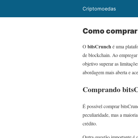
Criptomoedas
Como comprar 
bitsCrunch
O
é uma platafo
de blockchain. Ao empregar 
objetivo superar as limitaçõ
abordagem mais aberta e aces
Comprando bitsC
É possível comprar bitsCrun
peculiaridade, mas a maiori
crédito.
Outra questão importante é 