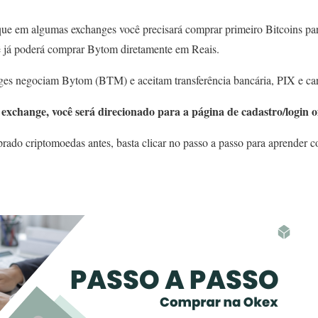
que em algumas exchanges você precisará comprar primeiro Bitcoins par
ê já poderá comprar Bytom diretamente em Reais.
ges negociam Bytom (BTM) e aceitam transferência bancária, PIX e cart
exchange, você será direcionado para a página de cadastro/login of
ado criptomoedas antes, basta clicar no passo a passo para aprender c