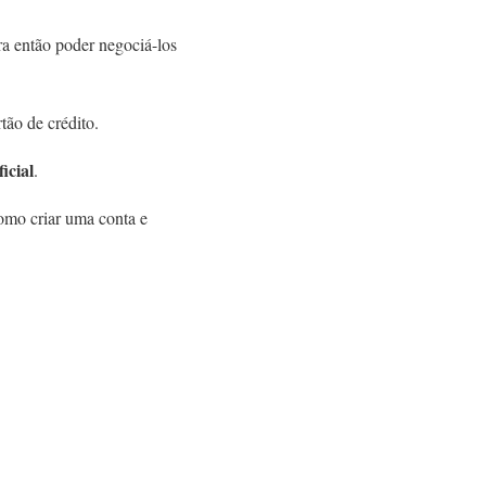
a então poder negociá-los
ão de crédito.
icial
.
omo criar uma conta e