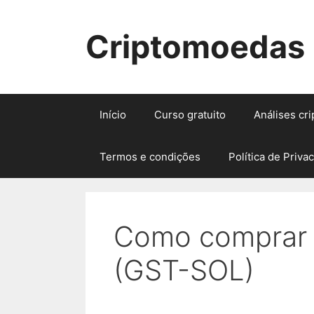
Pular
para
Criptomoedas
o
conteúdo
Início
Curso gratuito
Análises cr
Termos e condições
Política de Priva
Como comprar 
(GST-SOL)