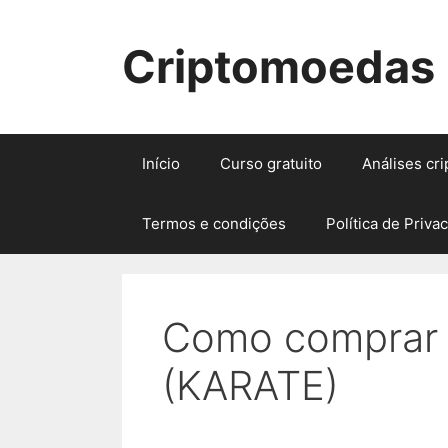
Pular
para
Criptomoedas
o
conteúdo
Início
Curso gratuito
Análises cr
Termos e condições
Política de Priva
Como comprar 
(KARATE)