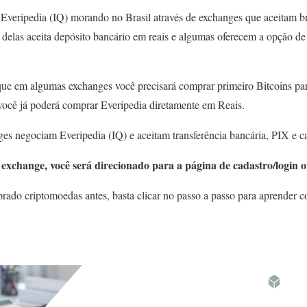
Everipedia (IQ) morando no Brasil através de exchanges que aceitam b
a delas aceita depósito bancário em reais e algumas oferecem a opção d
que em algumas exchanges você precisará comprar primeiro Bitcoins par
 você já poderá comprar Everipedia diretamente em Reais.
es negociam Everipedia (IQ) e aceitam transferência bancária, PIX e ca
exchange, você será direcionado para a página de cadastro/login of
ado criptomoedas antes, basta clicar no passo a passo para aprender c