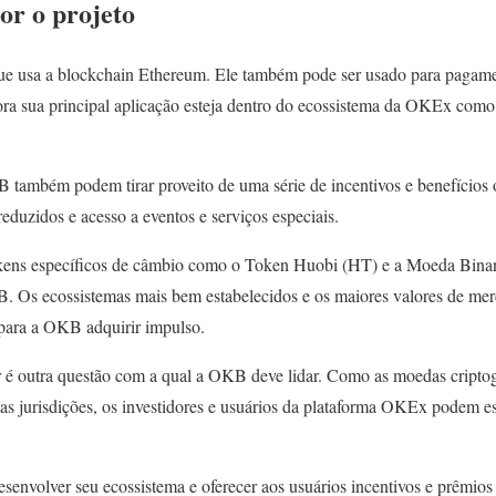
r o projeto
usa a blockchain Ethereum. Ele também pode ser usado para pagamen
ra sua principal aplicação esteja dentro do ecossistema da OKEx co
 também podem tirar proveito de uma série de incentivos e benefícios
reduzidos e acesso a eventos e serviços especiais.
okens específicos de câmbio como o Token Huobi (HT) e a Moeda Bin
. Os ecossistemas mais bem estabelecidos e os maiores valores de me
para a OKB adquirir impulso.
é outra questão com a qual a OKB deve lidar. Como as moedas criptog
s jurisdições, os investidores e usuários da plataforma OKEx podem est
nvolver seu ecossistema e oferecer aos usuários incentivos e prêmios