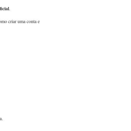
icial
.
omo criar uma conta e
a.