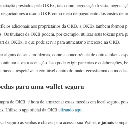
egociação prestados pela OKEx, tais como negociação à vista, negocia
os negociadores a usar a OKB como meio de pagamento dos custos de n
nefícios adicionais aos proprietários da OKB, a OKEx também formou p
es. Os titulares da OKB podem, por exemplo, utilizar seus tokens para p
art da OKEx, o que pode servir para aumentar o interesse na OKB.
r alguns de seus problemas, como a concorrência de outros tokens espe
 continuar a ver a aceitação. Isto pode exigir parcerias e colaborações, 
oeda respeitável e confiável dentro do maior ecossistema de moedas c
oedas para uma wallet segura
mpra de OKB, é hora de armazenar essas moedas em local seguro, poi
s. Utilize o app oficial da OKB
clicando aqui
.
jamais
cal seguro as senhas e chaves para acessar sua Wallet, e
compart