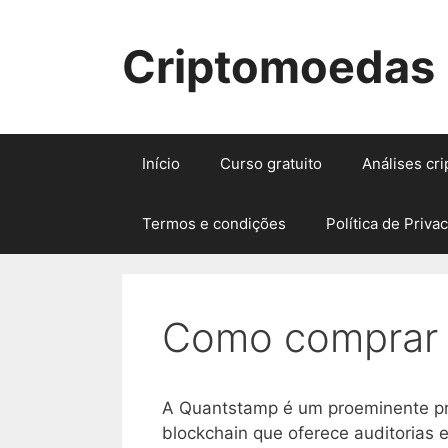
Pular
para
Criptomoedas
o
conteúdo
Início
Curso gratuito
Análises cr
Termos e condições
Política de Priva
Como comprar 
A Quantstamp é um proeminente p
blockchain que oferece auditorias 