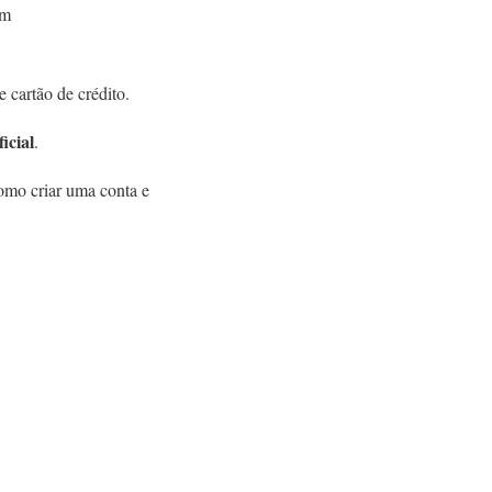
em
cartão de crédito.
icial
.
omo criar uma conta e