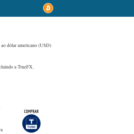
a ao dólar americano (USD)
cluindo a TrueFX.
e
ra