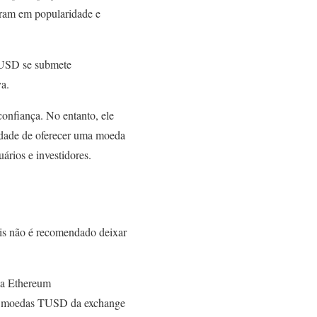
eram em popularidade e
ueUSD se submete
va.
onfiança. No entanto, ele
idade de oferecer uma moeda
ários e investidores.
is não é recomendado deixar
da Ethereum
uas moedas TUSD da exchange