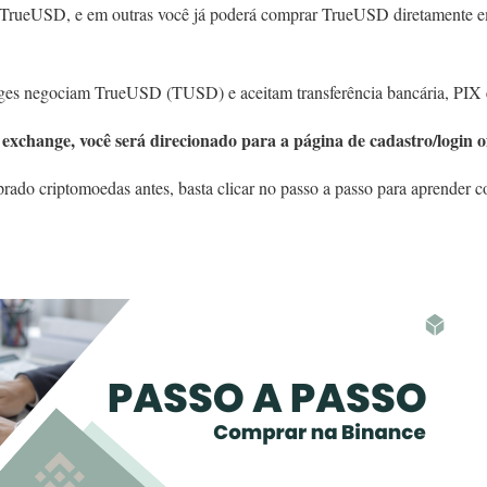
r TrueUSD, e em outras você já poderá comprar TrueUSD diretamente 
ges negociam TrueUSD (TUSD) e aceitam transferência bancária, PIX e 
exchange, você será direcionado para a página de cadastro/login of
ado criptomoedas antes, basta clicar no passo a passo para aprender c