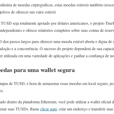
indústria de moedas criptográficas, estas moedas estáveis também cresc
tivos de oferecer um valor estável.
n TUSD seja totalmente apoiado por dólares americanos, o projeto Tr
independentes e oferece relatórios completos sobre suas contas de reser
 deu passos largos para oferecer uma moeda estável aberta e digna de c
doção e a concorrência. O sucesso do projeto dependerá de sua capac
ser utilizada em uma variedade de aplicações e ganhar a confiança de usu
oedas para uma wallet segura
mpra de TUSD, é hora de armazenar essas moedas em local seguro, po
es.
 dentro da plataforma Ethereum, você pode utilizar a wallet oficial 
zenar suas TUSDs. Basta
clicar aqui
, criar um endereço e transferir s