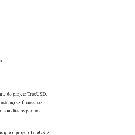
a.
rte do projeto TrueUSD.
stituições financeiras
ente auditadas por uma
as que o projeto TrueUSD