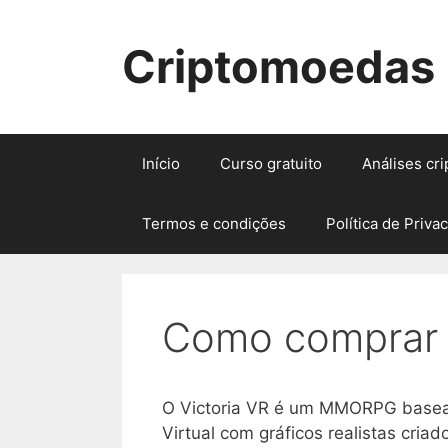
Pular
para
Criptomoedas
o
conteúdo
Início
Curso gratuito
Análises cr
Termos e condições
Política de Priva
Como comprar V
O Victoria VR é um MMORPG basea
Virtual com gráficos realistas criad