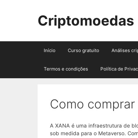
Pular
para
Criptomoedas
o
conteúdo
Início
Curso gratuito
Análises cr
Termos e condições
Política de Priva
Como comprar
A XANA é uma infraestrutura de b
sob medida para o Metaverso. Comp