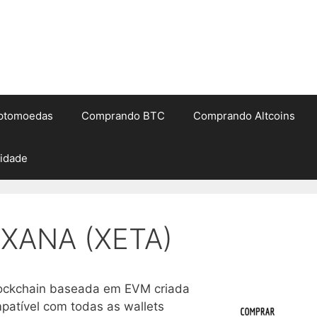
iptomoedas
Comprando BTC
Comprando Altcoins
cidade
 XANA (XETA)
lockchain baseada em EVM criada
atível com todas as wallets