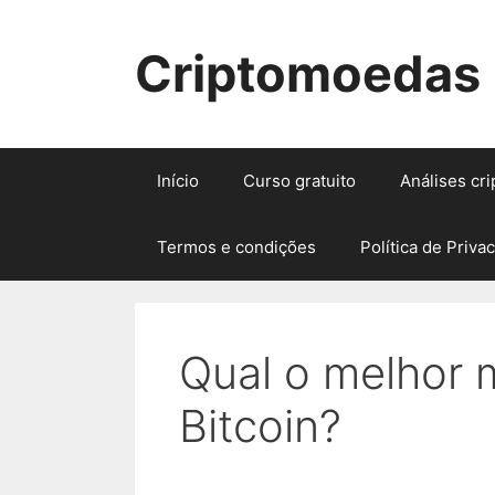
Pular
para
Criptomoedas
o
conteúdo
Início
Curso gratuito
Análises cr
Termos e condições
Política de Priva
Qual o melhor
Bitcoin?