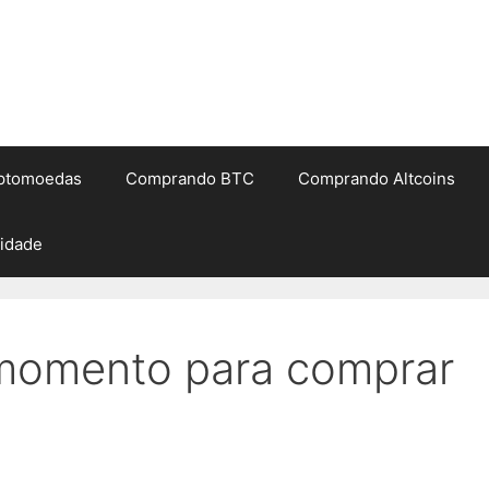
iptomoedas
Comprando BTC
Comprando Altcoins
cidade
 momento para comprar