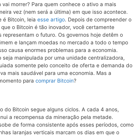
n vai morrer? Para quem conhece o ativo a mais
meira vez (nem será a última) em que isso acontece.
 é Bitcoin, leia
esse artigo
. Depois de compreender o
 que o Bitcoin é tão inovador, você certamente
 representam o futuro. Os governos hoje detêm o
primem e lançam moedas no mercado a todo o tempo
isso causa enormes problemas para a economia.
seja manipulada por uma unidade centralizadora,
iada somente pelo conceito de oferta e demanda do
ativa mais saudável para uma economia. Mas a
r momento para
comprar Bitcoin
?
 do Bitcoin segue alguns ciclos. A cada 4 anos,
inui a recompensa da mineração pela metade.
 sobe de forma consistente após esses períodos, como
inhas laranjas verticais marcam os dias em que o