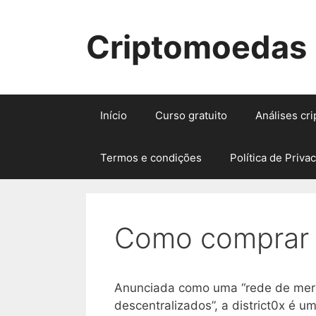
Pular
para
Criptomoedas
o
conteúdo
Início
Curso gratuito
Análises cr
Termos e condições
Política de Priva
Como comprar d
Anunciada como uma “rede de me
descentralizados”, a district0x é 