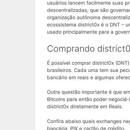
usuários lancem facilmente suas pr
descentralizadas, que são governa
organização autônoma descentraliz
ecossistema district0x é o DNT – um
usado principalmente para a gove
Comprando district0
É possível comprar district0x (DNT
brasileiros. Cada uma tem sua pecu
bancário em reais e algumas ofere
Outra questão importante é que em
Bitcoins para então poder negociá-l
district0x diretamente em Reais.
Confira abaixo quais exchanges neg
bancária, PIX e cartão de crédito.