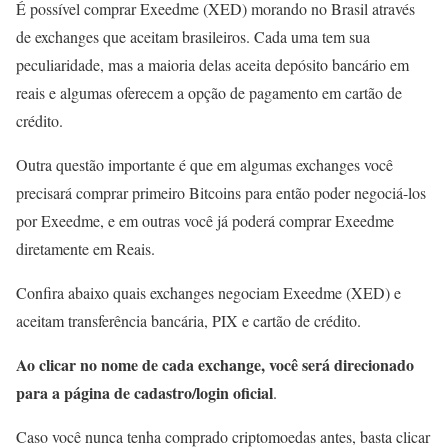
É possível comprar Exeedme (XED) morando no Brasil através
de exchanges que aceitam brasileiros. Cada uma tem sua
peculiaridade, mas a maioria delas aceita depósito bancário em
reais e algumas oferecem a opção de pagamento em cartão de
crédito.
Outra questão importante é que em algumas exchanges você
precisará comprar primeiro Bitcoins para então poder negociá-los
por Exeedme, e em outras você já poderá comprar Exeedme
diretamente em Reais.
Confira abaixo quais exchanges negociam Exeedme (XED) e
aceitam transferência bancária, PIX e cartão de crédito.
Ao clicar no nome de cada exchange, você será direcionado
para a página de cadastro/login oficial
.
Caso você nunca tenha comprado criptomoedas antes, basta clicar