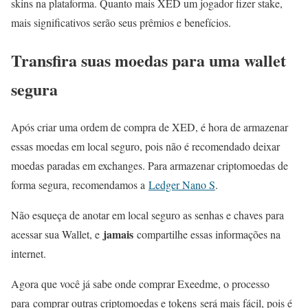
skins na plataforma. Quanto mais XED um jogador fizer stake,
mais significativos serão seus prêmios e benefícios.
Transfira suas moedas para uma wallet
segura
Após criar uma ordem de compra de XED, é hora de armazenar
essas moedas em local seguro, pois não é recomendado deixar
moedas paradas em exchanges. Para armazenar criptomoedas de
forma segura, recomendamos a
Ledger Nano S
.
Não esqueça de anotar em local seguro as senhas e chaves para
jamais
acessar sua Wallet, e
compartilhe essas informações na
internet.
Agora que você já sabe onde comprar Exeedme, o processo
para comprar outras criptomoedas e tokens será mais fácil, pois é