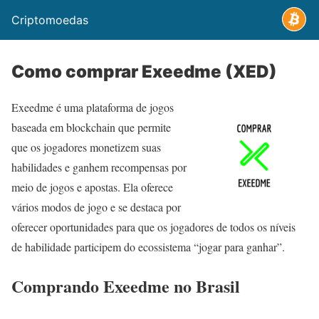
Criptomoedas
Como comprar Exeedme (XED)
Exeedme é uma plataforma de jogos
baseada em blockchain que permite
que os jogadores monetizem suas
habilidades e ganhem recompensas por
meio de jogos e apostas. Ela oferece
vários modos de jogo e se destaca por
oferecer oportunidades para que os jogadores de todos os níveis
de habilidade participem do ecossistema “jogar para ganhar”.
Comprando Exeedme no Brasil