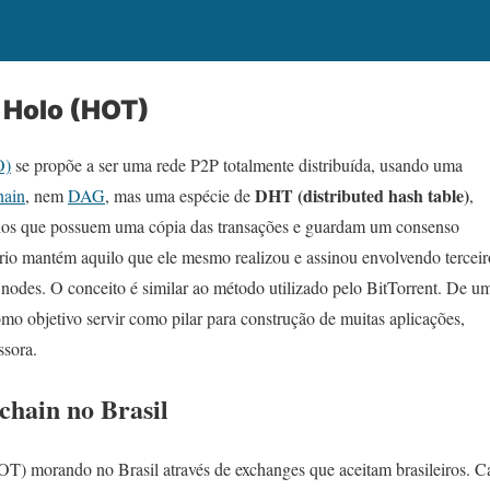
Holo (HOT)
O)
se propõe a ser uma rede P2P totalmente distribuída, usando uma
DHT (distributed hash table)
hain
, nem
DAG
, mas uma espécie de
,
rios que possuem uma cópia das transações e guardam um consenso
rio mantém aquilo que ele mesmo realizou e assinou envolvendo terceir
 nodes. O conceito é similar ao método utilizado pelo BitTorrent. De u
omo objetivo servir como pilar para construção de muitas aplicações,
ssora.
hain no Brasil
T) morando no Brasil através de exchanges que aceitam brasileiros. 