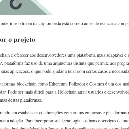
nferir se o token da criptomoeda está correto antes de realizar a compr
r o projeto
chain é oferecer aos desenvolvedores uma plataforma mais adaptável e aj
 A plataforma faz uso de uma arquitetura distinta que permite aos progr
uas aplicações, o que pode ajudar a lidar com certos casos e necessid
lataformas blockchain como Ethereum, Polkadot e Cosmos é um dos ma
dar. Pode ser mais difícil para a Holochain atrair usuários e desenvolv
emas destas plataformas.
rando em estabelecer colaborações com outras empresas e plataformas 
ntar a adoção. Para incorporar sua tecnologia aos bens e serviços de out
elas, incluindo Mozilla e Junto. A fim de facilitar o acesso e a utiliza