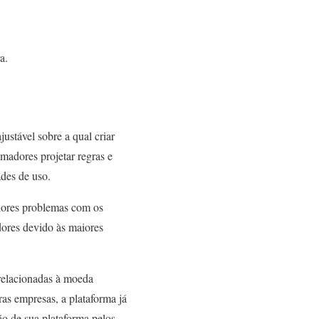
a.
ustável sobre a qual criar
amadores projetar regras e
ades de uso.
iores problemas com os
edores devido às maiores
relacionadas à moeda
ras empresas, a plataforma já
ção de sua plataforma pelos