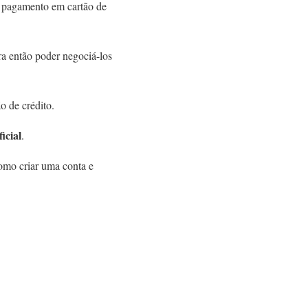
e pagamento em cartão de
a então poder negociá-los
o de crédito.
icial
.
omo criar uma conta e