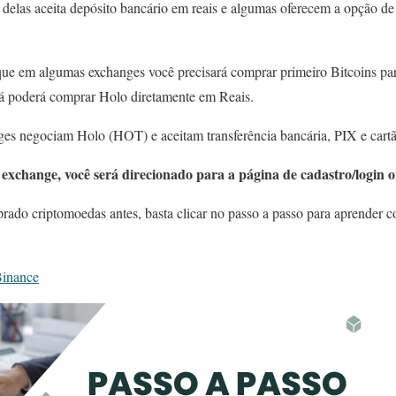
a delas aceita depósito bancário em reais e algumas oferecem a opção d
que em algumas exchanges você precisará comprar primeiro Bitcoins par
já poderá comprar Holo diretamente em Reais.
ges negociam Holo (HOT) e aceitam transferência bancária, PIX e cartã
exchange, você será direcionado para a página de cadastro/login of
ado criptomoedas antes, basta clicar no passo a passo para aprender c
Binance