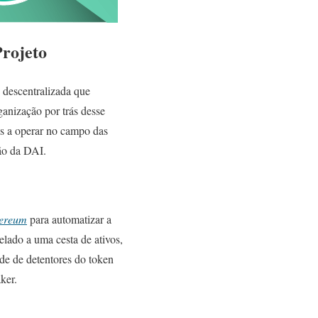
rojeto
 descentralizada que
ganização por trás desse
as a operar no campo das
ão da DAI.
ereum
para automatizar a
elado a uma cesta de ativos,
e de detentores do token
ker.