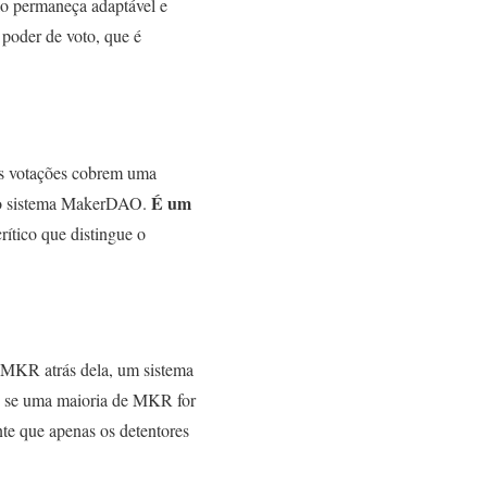
o permaneça adaptável e
 poder de voto, que é
As votações cobrem uma
É um
s no sistema MakerDAO.
rítico que distingue o
 MKR atrás dela, um sistema
 e se uma maioria de MKR for
nte que apenas os detentores