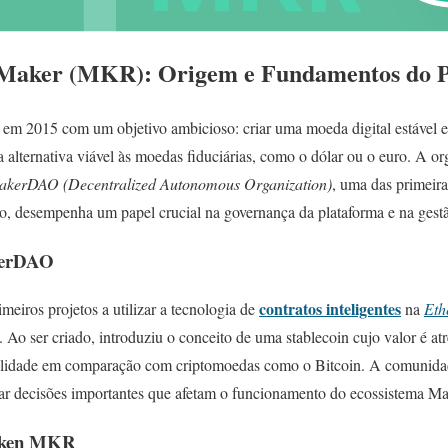
o Maker (MKR): Origem e Fundamentos do P
o em 2015 com um objetivo ambicioso: criar uma moeda digital estável e
lternativa viável às moedas fiduciárias, como o dólar ou o euro. A or
akerDAO (Decentralized Autonomous Organization)
, uma das primeir
, desempenha um papel crucial na governança da plataforma e na gest
kerDAO
contratos inteligentes
iros projetos a utilizar a tecnologia de
na
Eth
 Ao ser criado, introduziu o conceito de uma stablecoin cujo valor é atr
ilidade em comparação com criptomoedas como o Bitcoin. A comunidad
r decisões importantes que afetam o funcionamento do ecossistema Ma
Token MKR