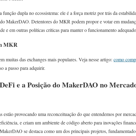
unção dupla no ecossistema: ele é a força motriz por trás da estabili
s do MakerDAO. Detentores do MKR podem propor e votar em mudanças
ade e em outras políticas críticas para manter o funcionamento adequad
en MKR
 muitas das exchanges mais populares. Veja nesse artigo:
como comp
o a passo para adquirir.
 DeFi e a Posição do MakerDAO no Mercad
as estão provocando uma reconceituação do que entendemos por mercad
ficiência, e criam um ambiente de código aberto para inovações financ
 MakerDAO se destaca como um dos principais projetos, fundamentado