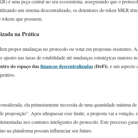
) é uma peça central no seu ecossistema, assegurando que o protocol
Utilizando um sistema descentralizado, os detentores do token MKR têm
e tokens que possuem.
izada na Prática
m propor mudanças no protocolo ou votar em propostas existentes. 
e ajustes nas taxas de estabilidade até mudanças estratégicas maiore
entro do espaço das
finanças descentralizadas
(DeFi)
, e um aspecto c
etitivo.
considerada, ela primeiramente necessita de uma quantidade mínima de
e proposição”. Após ultrapassar esse limite, a proposta vai a votação,
mplementadas nos contratos inteligentes do protocolo. Este processo gara
no na plataforma possam influenciar seu futuro.