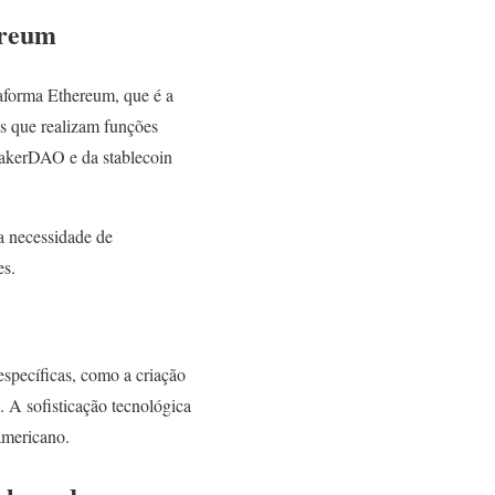
ereum
aforma Ethereum, que é a
is que realizam funções
 MakerDAO e da stablecoin
a necessidade de
es.
specíficas, como a criação
s. A sofisticação tecnológica
 americano.