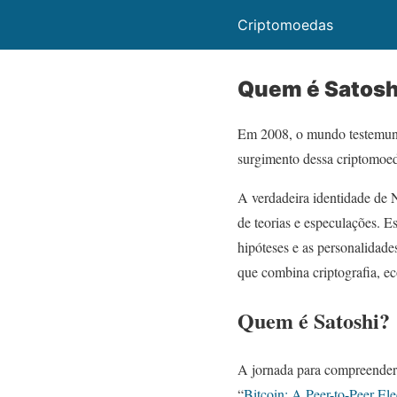
Criptomoedas
Quem é Satosh
Em 2008, o mundo testemunh
surgimento dessa criptomoed
A verdadeira identidade de 
de teorias e especulações. E
hipóteses e as personalidad
que combina criptografia, 
Quem é Satoshi?
A jornada para compreende
“
Bitcoin: A Peer-to-Peer El