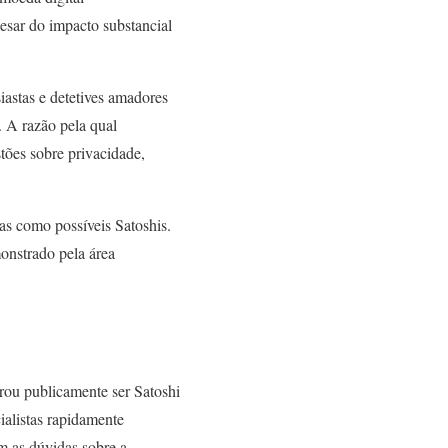
esar do impacto substancial
siastas e detetives amadores
. A razão pela qual
tões sobre privacidade,
as como possíveis Satoshis.
onstrado pela área
rou publicamente ser Satoshi
ialistas rapidamente
m as dúvidas sobre a