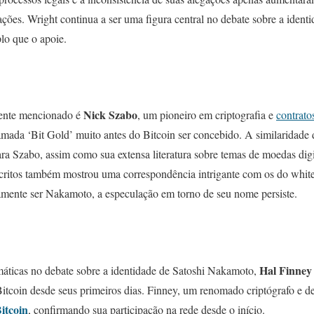
ações. Wright continua a ser uma figura central no debate sobre a iden
lo que o apoie.
Nick Szabo
mente mencionado é
, um pioneiro em criptografia e
contratos
ada ‘Bit Gold’ muito antes do Bitcoin ser concebido. A similaridade 
a Szabo, assim como sua extensa literatura sobre temas de moedas digi
 escritos também mostrou uma correspondência intrigante com os do whi
mente ser Nakamoto, a especulação em torno de seu nome persiste.
Hal Finney
máticas no debate sobre a identidade de Satoshi Nakamoto,
tcoin desde seus primeiros dias. Finney, um renomado criptógrafo e de
itcoin
, confirmando sua participação na rede desde o início.