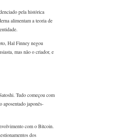
denciado pela histórica
derna alimentam a teoria de
entidade.
oto, Hal Finney negou
iasta, mas não o criador, e
o Satoshi. Tudo começou com
o aposentado japonês-
nvolvimento com o Bitcoin.
uestionamentos dos