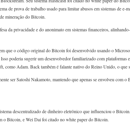
Blockstream. Seu sistema Hashcash foi citado no white paper do Bitc
ema de prova de trabalho usado para limitar abusos em sistemas de e-mai
de mineração do Bitcoin.
fesa da privacidade e do anonimato em sistemas financeiros, alinhando-
em que o código original do Bitcoin foi desenvolvido usando o Microso
 Isso poderia sugerir um desenvolvedor familiarizado com plataformas e
t, como Adam. Back também é falante nativo do Reino Unido, o que se
nte ser Satoshi Nakamoto, mantendo que apenas se envolveu com o Bi
stema descentralizado de dinheiro eletrônico que influenciou o Bitcoi
 o Bitcoin, e Wei Dai foi citado no white paper do Bitcoin.