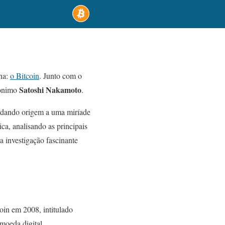
na:
o Bitcoin
. Junto com o
Satoshi Nakamoto
dônimo
.
, dando origem a uma miríade
ca, analisando as principais
 investigação fascinante
oin em 2008, intitulado
moeda digital