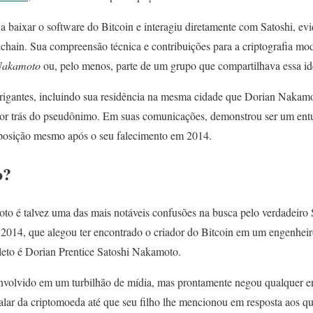
a baixar o software do Bitcoin e interagiu diretamente com Satoshi, evi
chain. Sua compreensão técnica e contribuições para a criptografia mo
Nakamoto
ou, pelo menos, parte de um grupo que compartilhava essa id
trigantes, incluindo sua residência na mesma cidade que Dorian Nakam
por trás do pseudônimo. Em suas comunicações, demonstrou ser um entus
 posição mesmo após o seu falecimento em 2014.
o?
to é talvez uma das mais notáveis confusões na busca pelo verdadeir
014, que alegou ter encontrado o criador do Bitcoin em um engenheir
eto é Dorian Prentice Satoshi Nakamoto.
nvolvido em um turbilhão de mídia, mas prontamente negou qualquer e
falar da criptomoeda até que seu filho lhe mencionou em resposta aos q