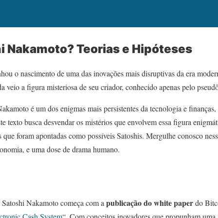
i Nakamoto? Teorias e Hipóteses
ou o nascimento de uma das inovações mais disruptivas da era moder
a veio a figura misteriosa de seu criador, conhecido apenas pelo pseu
Nakamoto é um dos enigmas mais persistentes da tecnologia e finanças
ste texto busca desvendar os mistérios que envolvem essa figura enigmáti
es que foram apontadas como possíveis Satoshis. Mergulhe conosco nessa
economia, e uma dose de drama humano.
publicação do white paper
r Satoshi Nakamoto começa com a
do Bitc
ectronic Cash System
“. Com conceitos inovadores que propunham uma 