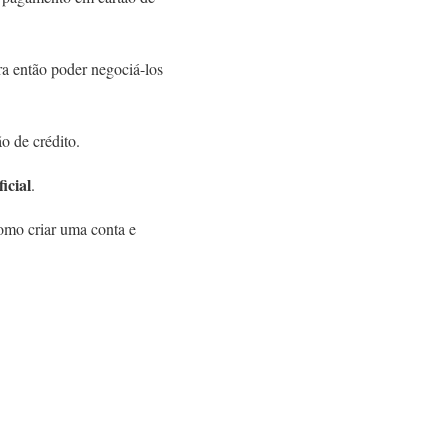
a então poder negociá-los
o de crédito.
icial
.
omo criar uma conta e