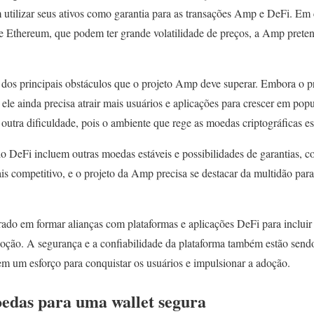
m utilizar seus ativos como garantia para as transações Amp e DeFi. Em
 e Ethereum, que podem ter grande volatilidade de preços, a Amp pret
os principais obstáculos que o projeto Amp deve superar. Embora o pr
le ainda precisa atrair mais usuários e aplicações para crescer em pop
 outra dificuldade, pois o ambiente que rege as moedas criptográficas 
 DeFi incluem outras moedas estáveis e possibilidades de garantias, 
s competitivo, e o projeto da Amp precisa se destacar da multidão para
rado em formar alianças com plataformas e aplicações DeFi para incl
adoção. A segurança e a confiabilidade da plataforma também estão sen
em um esforço para conquistar os usuários e impulsionar a adoção.
oedas para uma wallet segura