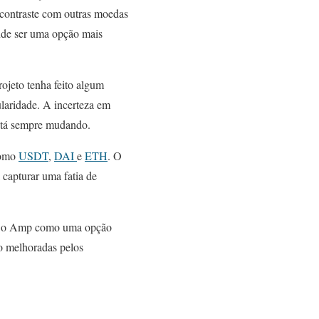
 contraste com outras moedas
ende ser uma opção mais
ojeto tenha feito algum
ularidade. A incerteza em
está sempre mudando.
como
USDT
,
DAI
e
ETH
. O
 capturar uma fatia de
uir o Amp como uma opção
do melhoradas pelos