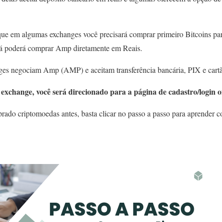
que em algumas exchanges você precisará comprar primeiro Bitcoins par
já poderá comprar Amp diretamente em Reais.
ges negociam Amp (AMP) e aceitam transferência bancária, PIX e cartã
exchange, você será direcionado para a página de cadastro/login of
ado criptomoedas antes, basta clicar no passo a passo para aprender c