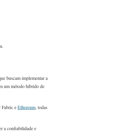
a.
 que buscam implementar a
 em um método híbrido de
r Fabric e
Ethereum
, todas
r a confiabilidade e