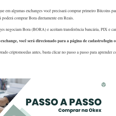
que em algumas exchanges você precisará comprar primeiro Bitcoins par
já poderá comprar Bora diretamente em Reais.
ges negociam Bora (BORA) e aceitam transferência bancária, PIX e cart
exchange, você será direcionado para a página de cadastro/login of
ado criptomoedas antes, basta clicar no passo a passo para aprender c