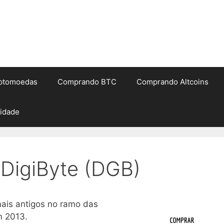
iptomoedas
Comprando BTC
Comprando Altcoins
cidade
DigiByte (DGB)
mais antigos no ramo das
m 2013.