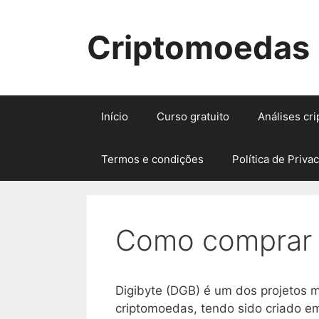
Pular
para
Criptomoedas
o
conteúdo
Início
Curso gratuito
Análises cr
Termos e condições
Política de Priva
Como comprar 
Digibyte (DGB) é um dos projetos 
criptomoedas, tendo sido criado e