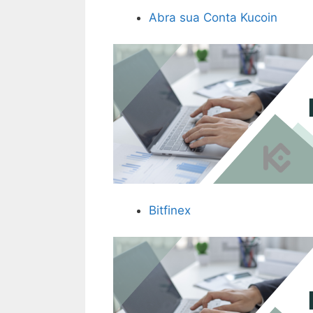
Abra sua Conta Kucoin
Bitfinex