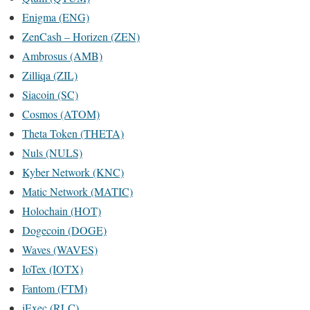
Enigma (ENG)
ZenCash – Horizen (ZEN)
Ambrosus (AMB)
Zilliqa (ZIL)
Siacoin (SC)
Cosmos (ATOM)
Theta Token (THETA)
Nuls (NULS)
Kyber Network (KNC)
Matic Network (MATIC)
Holochain (HOT)
Dogecoin (DOGE)
Waves (WAVES)
IoTex (IOTX)
Fantom (FTM)
iExec (RLC)